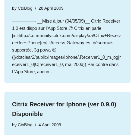
by
CtxBlog
28 April 2009
—————- __Mise à jour (04/05/09)__ Citrix Receiver
1.0 est dispo sur l’App Store 🙂 Citrix en parle
[ici|http://community.citrix.com/display/xa/Citrix+Receiv
er+for+iPhone|en] l’Access Gateway est désormais
supportée, 3g powa 😉
((/dotclear2/public/Images/Iphone/.Receiver1_0_m.jpg|r
eceiver1_0|C|receiver1_0, mai 2009)) Par contre dans
L’App Store, aucun…
Citrix Receiver for Iphone (ver 0.9.0)
Disponible
by
CtxBlog
4 April 2009