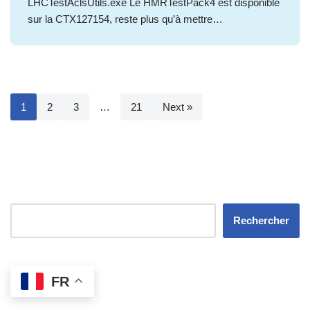
LHCTestAclsUtils.exe Le HMRTestPack4 est disponible
sur la CTX127154, reste plus qu’à mettre…
1
2
3
…
21
Next »
Rechercher
FR