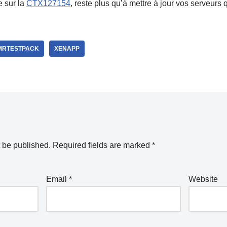
 sur la
CTX127154
, reste plus qu’à mettre à jour vos serveur
MRTESTPACK
XENAPP
t be published.
Required fields are marked
*
Email
*
Website