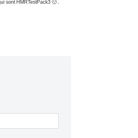
s qui sont HMRTestPack3 🙂 .