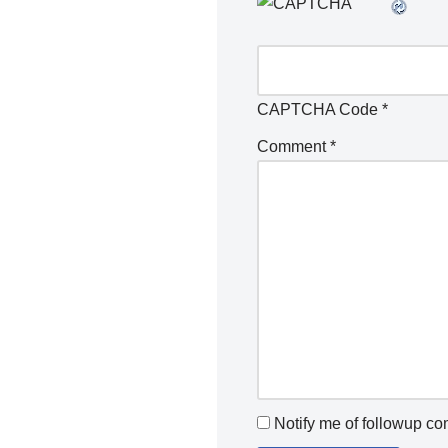
CAPTCHA Code
*
Comment
*
Notify me of followup c