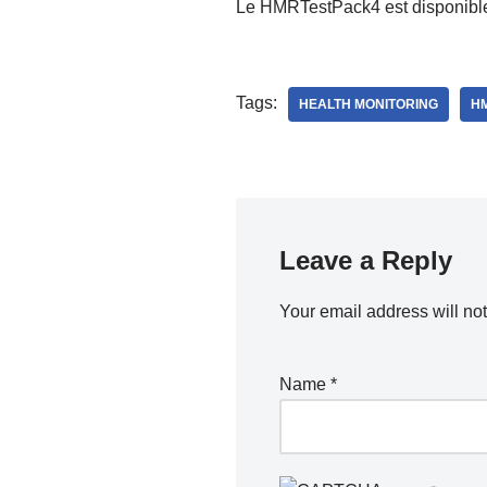
Le HMRTestPack4 est disponible
Tags:
HEALTH MONITORING
H
Leave a Reply
Your email address will no
Name
*