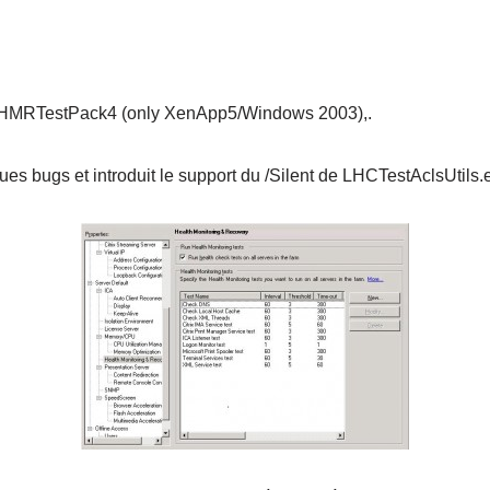
 le HMRTestPack4 (only XenApp5/Windows 2003),.
 bugs et introduit le support du /Silent de LHCTestAclsUtils.