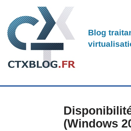
Skip
to
Blog traita
content
virtualisat
Disponibili
(Windows 2