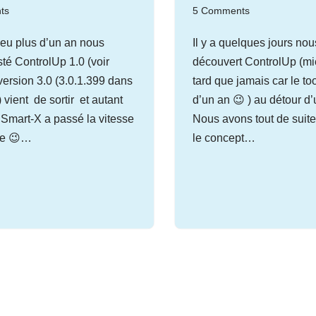
ts
5 Comments
 peu plus d’un an nous
Il y a quelques jours no
sté ControlUp 1.0 (voir
découvert ControlUp (mi
a version 3.0 (3.0.1.399 dans
tard que jamais car le to
 vient de sortir et autant
d’un an 😉 ) au détour d’
 Smart-X a passé la vitesse
Nous avons tout de suit
re 😉…
le concept…