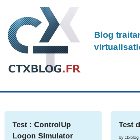
Skip
to
Blog traita
content
virtualisat
Test : ControlUp
Test 
Logon Simulator
by
ctxblog