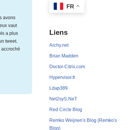
FR
us avons
eux vaut
Liens
ols a plus
un tweet.
Archy.net
e accroché
Brian Madden
Doctor-Citrix.com
Hypervisor.fr
Ldap389
Net2syS.NeT
Red Circle Blog
Remko Weijnen's Blog (Remko's
Blog)