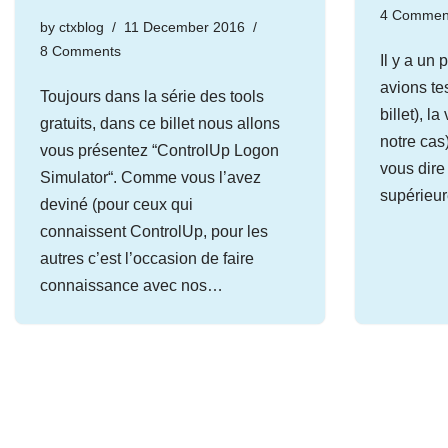
4 Commen
by
ctxblog
11 December 2016
8 Comments
Il y a un
avions te
Toujours dans la série des tools
billet), l
gratuits, dans ce billet nous allons
notre cas)
vous présentez “ControlUp Logon
vous dire
Simulator“. Comme vous l’avez
supérieu
deviné (pour ceux qui
connaissent ControlUp, pour les
autres c’est l’occasion de faire
connaissance avec nos…