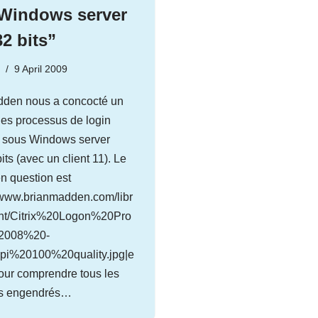
Windows server
32 bits”
g
9 April 2009
dden nous a concocté un
es processus de login
sous Windows server
its (avec un client 11). Le
n question est
://www.brianmadden.com/libr
ent/Citrix%20Logon%20Pro
2008%20-
i%20100%20quality.jpg|e
pour comprendre tous les
us engendrés…