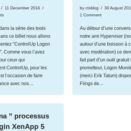
11 December 2016
by
ctxblog
30 August 20
ts
1 Comment
dans la série des tools
Au détour d’une convers
dans ce billet nous allons
notre ami Hypervisor (
sentez “ControlUp Logon
autour d’une boisson à
r“. Comme vous l’avez
avec modération) ce der
our ceux qui
fait part d’un outil gratuit 
nt ControlUp, pour les
prometteur, Logon Monit
st l’occasion de faire
(merci Erik Tatum) dispo
sance avec nos…
Flings de…
a ” processus
gin XenApp 5