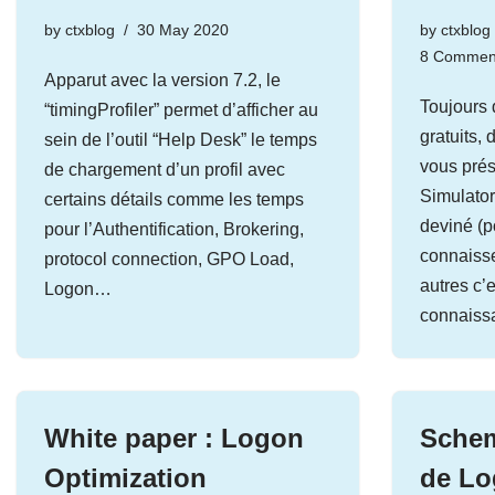
by
ctxblog
30 May 2020
by
ctxblog
8 Commen
Apparut avec la version 7.2, le
Toujours 
“timingProfiler” permet d’afficher au
gratuits, 
sein de l’outil “Help Desk” le temps
vous pré
de chargement d’un profil avec
Simulato
certains détails comme les temps
deviné (p
pour l’Authentification, Brokering,
connaisse
protocol connection, GPO Load,
autres c’e
Logon…
connais
White paper : Logon
Schem
Optimization
de Lo