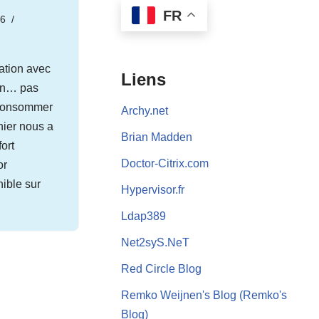
FR
16
ation avec
Liens
non… pas
 consommer
Archy.net
nier nous a
Brian Madden
fort
Doctor-Citrix.com
or
nible sur
Hypervisor.fr
Ldap389
Net2syS.NeT
Red Circle Blog
Remko Weijnen's Blog (Remko's
Blog)