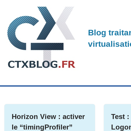
Skip
to
Blog traita
content
virtualisat
Horizon View : activer
Test 
le “timingProfiler”
Logon