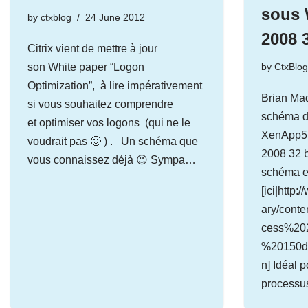
sous 
by
ctxblog
24 June 2012
2008 
Citrix vient de mettre à jour
son White paper “Logon
by
CtxBlo
Optimization”, à lire impérativement
Brian Ma
si vous souhaitez comprendre
schéma d
et optimiser vos logons (qui ne le
XenApp5 
voudrait pas 🙂 ) . Un schéma que
2008 32 b
vous connaissez déjà 😉 Sympa…
schéma e
[ici|http
ary/cont
cess%20
%20150dp
n] Idéal 
process