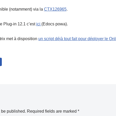
nible (notamment) via la
CTX126965
.
ne Plug-in 12.1 c’est
ici
(Edocs powa).
trix met à disposition
un script déjà tout fait pour déployer le On
t be published.
Required fields are marked
*