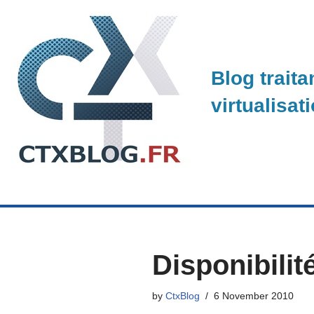
Skip
to
Blog traita
content
virtualisat
Disponibilit
by
CtxBlog
6 November 2010