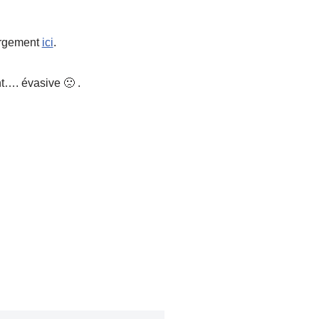
argement
ici
.
t…. évasive 🙁 .