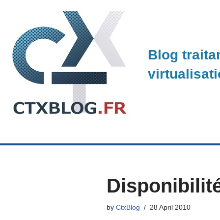
Skip
to
Blog traita
content
virtualisat
Disponibili
by
CtxBlog
28 April 2010