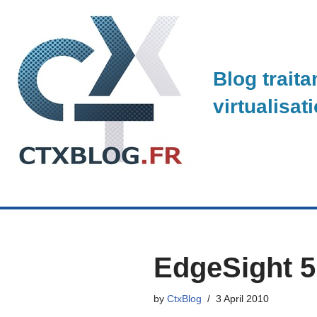
Skip
to
Blog traita
content
virtualisat
EdgeSight 5
by
CtxBlog
3 April 2010