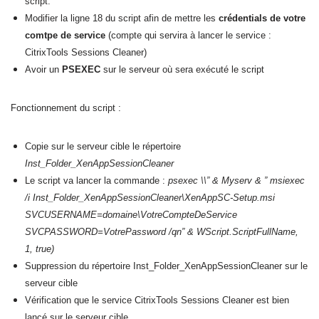
script.
Modifier la ligne 18 du script afin de mettre les
crédentials de votre
comtpe de service
(compte qui servira à lancer le service :
CitrixTools Sessions Cleaner)
Avoir un
PSEXEC
sur le serveur où sera
exécuté
le script
Fonctionnement du script :
Copie sur le serveur cible le répertoire
Inst_Folder_XenAppSessionCleaner
Le script va lancer la commande :
psexec \\” & Myserv & ” msiexec
/i Inst_Folder_XenAppSessionCleaner\XenAppSC-Setup.msi
SVCUSERNAME=domaine\VotreCompteDeService
SVCPASSWORD=VotrePassword /qn” & WScript.ScriptFullName,
1, true)
Suppression du répertoire Inst_Folder_XenAppSessionCleaner sur le
serveur cible
Vérification que le service CitrixTools Sessions Cleaner est bien
lancé sur le serveur cible