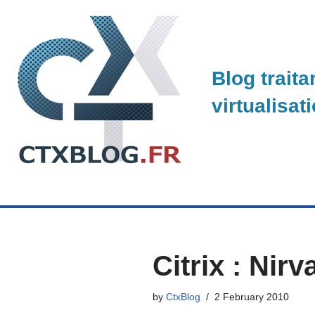
Skip
to
Blog traita
content
virtualisat
Citrix : Nir
by
CtxBlog
2 February 2010