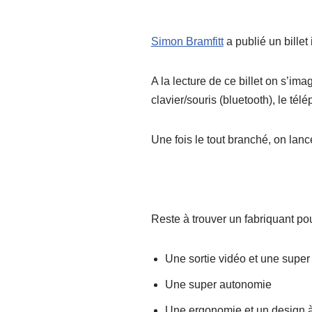
Simon Bramfitt
a publié un billet i
A la lecture de ce billet on s’im
clavier/souris (bluetooth), le té
Une fois le tout branché, on lanc
Reste à trouver un fabriquant po
Une sortie vidéo et une super 
Une super autonomie
Une ergonomie et un design à