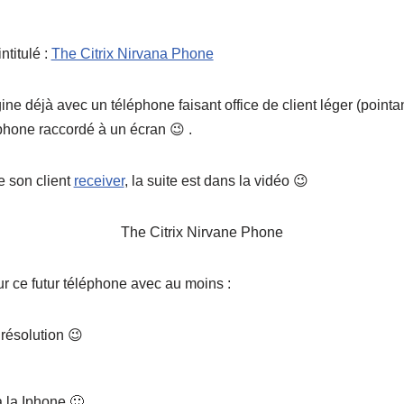
ntitulé :
The Citrix Nirvana Phone
agine déjà avec un téléphone faisant office de client léger (poin
léphone raccordé à un écran 😉 .
e son client
receiver
, la suite est dans la vidéo 😉
The Citrix Nirvane Phone
ur ce futur téléphone avec au moins :
résolution 😉
 la Iphone 🙂