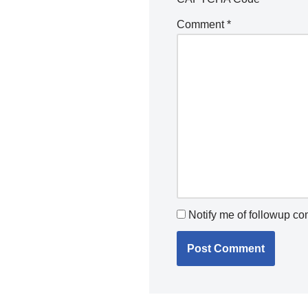
Comment
*
Notify me of followup c