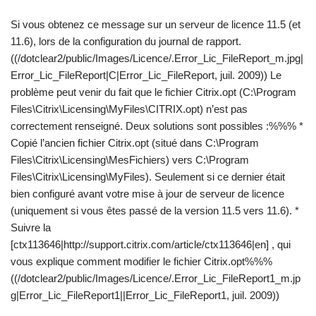
Si vous obtenez ce message sur un serveur de licence 11.5 (et
11.6), lors de la configuration du journal de rapport.
((/dotclear2/public/Images/Licence/.Error_Lic_FileReport_m.jpg|
Error_Lic_FileReport|C|Error_Lic_FileReport, juil. 2009)) Le
problème peut venir du fait que le fichier Citrix.opt (C:\Program
Files\Citrix\Licensing\MyFiles\CITRIX.opt) n’est pas
correctement renseigné. Deux solutions sont possibles :%%% *
Copié l’ancien fichier Citrix.opt (situé dans C:\Program
Files\Citrix\Licensing\MesFichiers) vers C:\Program
Files\Citrix\Licensing\MyFiles). Seulement si ce dernier était
bien configuré avant votre mise à jour de serveur de licence
(uniquement si vous êtes passé de la version 11.5 vers 11.6). *
Suivre la
[ctx113646|http://support.citrix.com/article/ctx113646|en] , qui
vous explique comment modifier le fichier Citrix.opt%%%
((/dotclear2/public/Images/Licence/.Error_Lic_FileReport1_m.jp
g|Error_Lic_FileReport1||Error_Lic_FileReport1, juil. 2009))