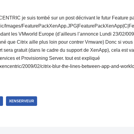
ENTRIC je suis tombé sur un post décrivant le futur Feature p
public/Images/FeaturePackXenApp.JPG|FeaturePackXenApp|C|Fe
ndant les VMworld Europe (d’ailleurs l’annonce Lundi 23/02/009
nné que Citrix aille plus loin pour contrer Vmware) Donc si vo
sera gratuit (dans le cadre du support de XenApp), cela est val
rvices et Provisioning Server. tout est expliqué
/xencentric/2009/02/citrix-blur-the-lines-between-app-and-worklo
XENSERVEUR