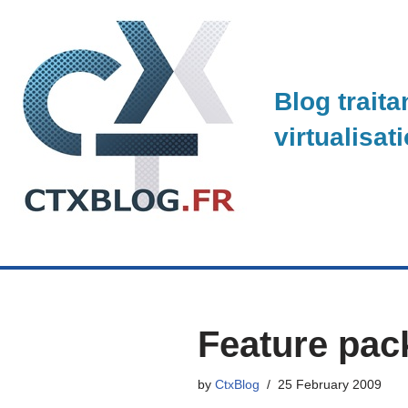
Skip
to
Blog traita
content
virtualisat
Feature pac
by
CtxBlog
25 February 2009