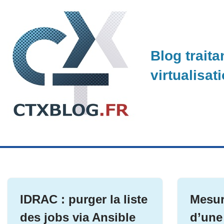
Skip
to
Blog traita
content
virtualisat
IDRAC : purger la liste
Mesur
des jobs via Ansible
d’une