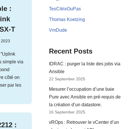
le :
TesCitrixOuPas
ink
Thomas Koetzing
NSX-T
VmDude
 2023
Recent Posts
 “Uplink
us simple via
IDRAC : purger la liste des jobs via
épond
Ansible
re côté on
22 September 2025
ser par les
Mesurer l’occupation d’une baie
Pure avec Ansible en pré-requis de
la création d’un datastore.
16 September 2025
vROps : Retrouver le vCenter d’un
212 :