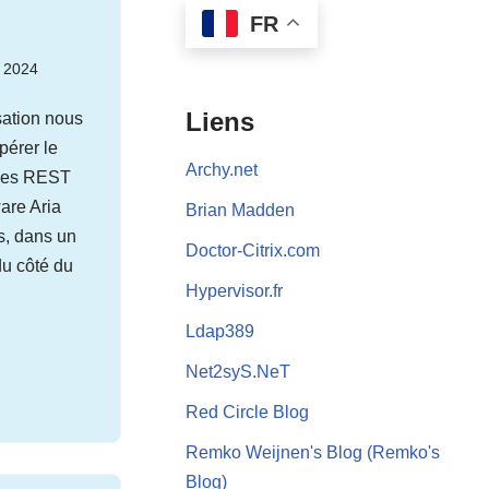
FR
 2024
Liens
sation nous
pérer le
Archy.net
 les REST
are Aria
Brian Madden
s, dans un
Doctor-Citrix.com
du côté du
Hypervisor.fr
Ldap389
Net2syS.NeT
Red Circle Blog
Remko Weijnen's Blog (Remko's
Blog)