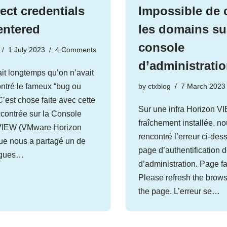
ect credentials
Impossible de 
entered
les domains sur
console
1 July 2023
4 Comments
d’administrati
ait longtemps qu’on n’avait
ntré le fameux “bug ou
by
ctxblog
7 March 2023
C’est chose faite avec cette
Sur une infra Horizon 
ncontrée sur la Console
fraîchement installée, n
VIEW (VMware Horizon
rencontré l’erreur ci-dess
ue nous a partagé un de
page d’authentification 
lègues…
d’administration. Page fa
Please refresh the brows
the page. L’erreur se…