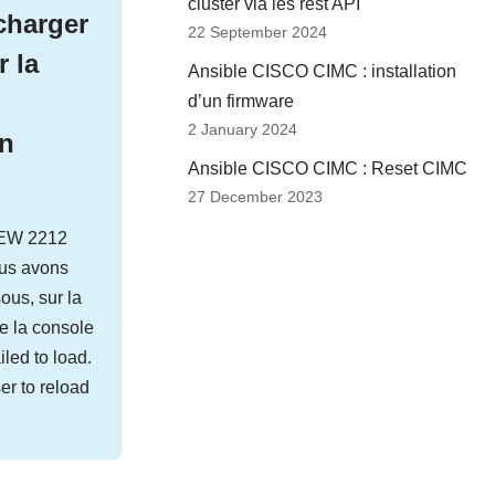
cluster via les rest API
charger
22 September 2024
 la
Ansible CISCO CIMC : installation
d’un firmware
2 January 2024
on
Ansible CISCO CIMC : Reset CIMC
27 December 2023
VIEW 2212
ous avons
ous, sur la
de la console
iled to load.
er to reload