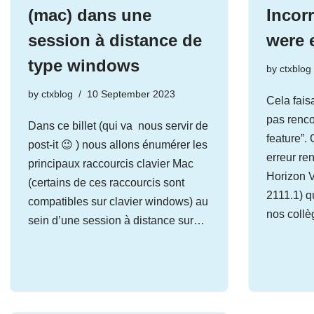
(mac) dans une
Incorr
session à distance de
were 
type windows
by
ctxblog
by
ctxblog
10 September 2023
Cela fais
pas renco
Dans ce billet (qui va nous servir de
feature”. 
post-it 😉 ) nous allons énumérer les
erreur re
principaux raccourcis clavier Mac
Horizon 
(certains de ces raccourcis sont
2111.1) q
compatibles sur clavier windows) au
nos col
sein d’une session à distance sur…