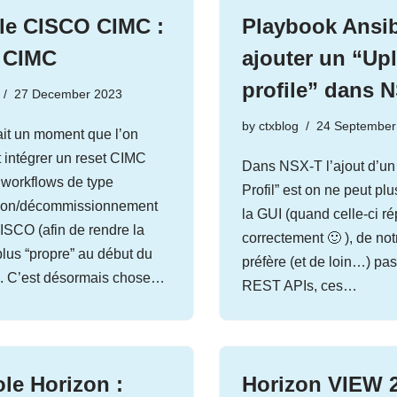
le CISCO CIMC :
Playbook Ansib
 CIMC
ajouter un “Upl
profile” dans 
27 December 2023
by
ctxblog
24 September
ait un moment que l’on
t intégrer un reset CIMC
Dans NSX-T l’ajout d’un
 workflows de type
Profil” est on ne peut pl
tion/décommissionnement
la GUI (quand celle-ci r
ISCO (afin de rendre la
correctement 🙂 ), de not
lus “propre” au début du
préfère (et de loin…) pas
). C’est désormais chose…
REST APIs, ces…
le Horizon :
Horizon VIEW 2