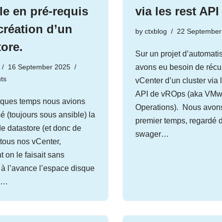
le en pré-requis
via les rest API
 création d’un
by
ctxblog
22 September
tore.
Sur un projet d’automati
16 September 2025
avons eu besoin de récu
ts
vCenter d’un cluster via
API de vROps (aka VMw
elques temps nous avions
Operations). Nous avon
é (toujours sous ansible) la
premier temps, regardé 
de datastore (et donc de
swager…
tous nos vCenter,
 on le faisait sans
 à l’avance l’espace disque
ur…