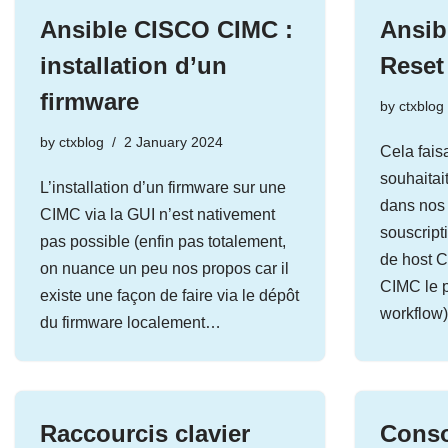
Ansible CISCO CIMC :
Ansib
installation d’un
Reset
firmware
by
ctxblog
by
ctxblog
2 January 2024
Cela fais
souhaitai
L’installation d’un firmware sur une
dans nos
CIMC via la GUI n’est nativement
souscrip
pas possible (enfin pas totalement,
de host C
on nuance un peu nos propos car il
CIMC le p
existe une façon de faire via le dépôt
workflow
du firmware localement…
Raccourcis clavier
Conso