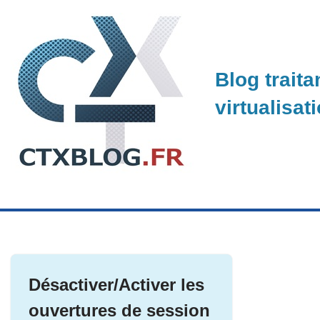
Skip
to
Blog traita
content
virtualisat
Désactiver/Activer les
ouvertures de session