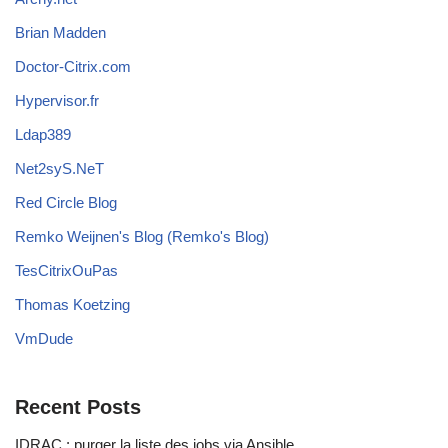
Brian Madden
Doctor-Citrix.com
Hypervisor.fr
Ldap389
Net2syS.NeT
Red Circle Blog
Remko Weijnen's Blog (Remko's Blog)
TesCitrixOuPas
Thomas Koetzing
VmDude
Recent Posts
IDRAC : purger la liste des jobs via Ansible