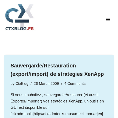
Skip
to
content
Sauvergarde/Restauration
(export/import) de strategies XenApp
by
CtxBlog
26 March 2009
4 Comments
Si vous souhaitez , sauvegarder/restaurer (et aussi
Exporter/Importer) vos stratégies XenApp, un outils en
GUI est disponible sur
[ctxadmtools|http://ctxadmtools.musumeci.com.ar|en]