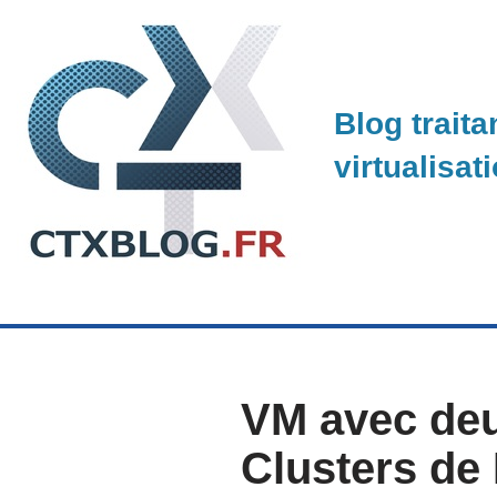
Skip
to
Blog traita
content
virtualisat
VM avec deu
Clusters de 