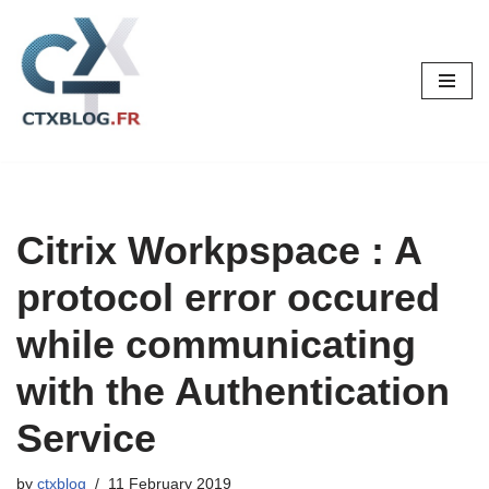
Skip
to
content
Citrix Workpspace : A
protocol error occured
while communicating
with the Authentication
Service
by
ctxblog
11 February 2019