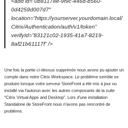
<add id=”0b81178e-9f9c-446d-b560-
0d4259d007d7″
location=”https://yourserver.yourdomain.local/
Citrix/Authentication/auth/v1/token”
verifyId=”83121c02-1935-41a7-8219-
8af21b61117f” />
Une fois la partie ci-dessus supprimée nous avons pu ajouter un
compte dans notre Citrix Workspace. Le problème semble se
produire lorsque votre serveur StoreFront a été mis à jour ou
installé via l’autorun avec les autres composants de la suite
“Citrix Virtual Apps and Desktop”. Lors d’une installation
Standalone de StoreFront nous n’avons pas rencontré de
problème.