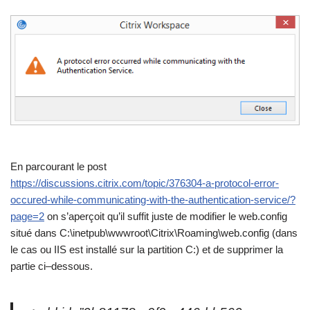
En parcourant le post
https://discussions.citrix.com/topic/376304-a-protocol-error-
occured-while-communicating-with-the-authentication-service/?
page=2
on s’aperçoit qu’il suffit juste de modifier le web.config
situé dans C:\inetpub\wwwroot\Citrix\Roaming\web.config (dans
le cas ou IIS est installé sur la partition C:) et de supprimer la
partie ci–dessous.