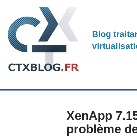
Skip
to
Blog traita
content
virtualisat
XenApp 7.15
problème de