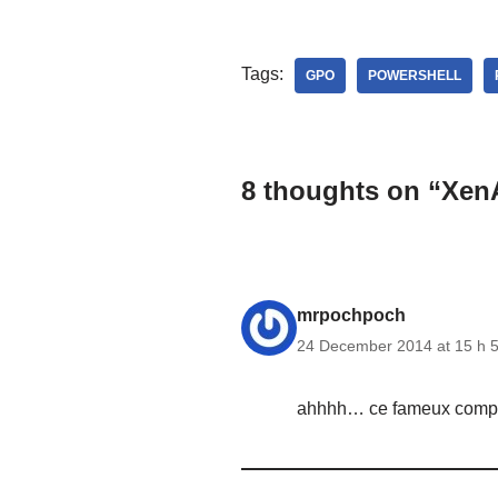
Tags:
GPO
POWERSHELL
8 thoughts on “XenA
mrpochpoch
24 December 2014 at 15 h 
ahhhh… ce fameux compt