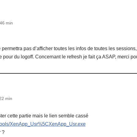
 46 min
 permettra pas d’afficher toutes les infos de toutes les sessions
 pour du logoff. Concernant le refresh je fait ça ASAP, merci pou
22 min
ter cette partie mais le lien semble cassé
fr/tools/XenApp_Usr%5CXenApp_Usr.exe
r ?