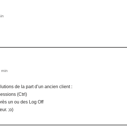
in
 min
tions de la part d’un ancien client :
essions (Ctrl)
rès un ou des Log Off
ur. ;o)