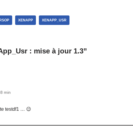
RSOP
XENAPP
XENAPP_USR
pp_Usr : mise à jour 1.3”
58 min
e testdf1 … 😉