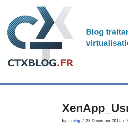
Skip
to
Blog traita
content
virtualisat
XenApp_Usr 
by
ctxblog
23 December 2014