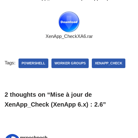
XenApp_CheckXA6.rar
Tags:
POWERSHELL
WORKER GROUPS
XENAPP_CHECK
2 thoughts on “Mise à jour de
XenApp_Check (XenApp 6.x) : 2.6”
mrpochpoch