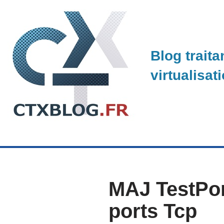
Skip
to
Blog traita
content
virtualisat
MAJ TestPort
ports Tcp