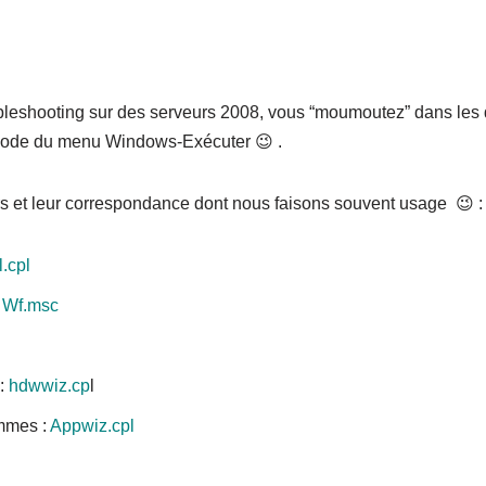
bleshooting sur des serveurs 2008, vous “moumoutez” dans les d
 méthode du menu Windows-Exécuter 😉 .
rs et leur correspondance dont nous faisons souvent usage 😉 :
l.cpl
:
Wf.msc
 :
hdwwiz.cp
l
mmes :
Appwiz.cpl