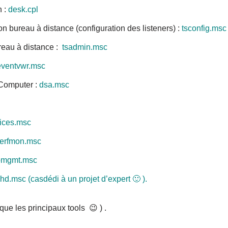
n :
desk.cpl
n bureau à distance (configuration des listeners) :
tsconfig.msc
reau à distance :
tsadmin.msc
eventvwr.msc
t Computer :
dsa.msc
ices.msc
erfmon.msc
mgmt.msc
d.msc (casdédi à un projet d’expert 🙂 ).
ue les principaux tools 😉 ) .