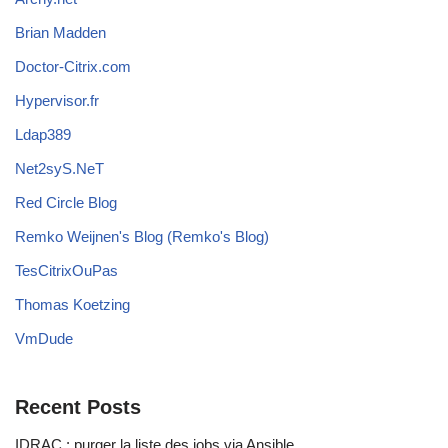
Brian Madden
Doctor-Citrix.com
Hypervisor.fr
Ldap389
Net2syS.NeT
Red Circle Blog
Remko Weijnen's Blog (Remko's Blog)
TesCitrixOuPas
Thomas Koetzing
VmDude
Recent Posts
IDRAC : purger la liste des jobs via Ansible